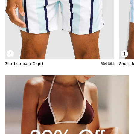
Ajout
Ajout
rapide
rapid
Short de bain Capri
$64
$91
Short 