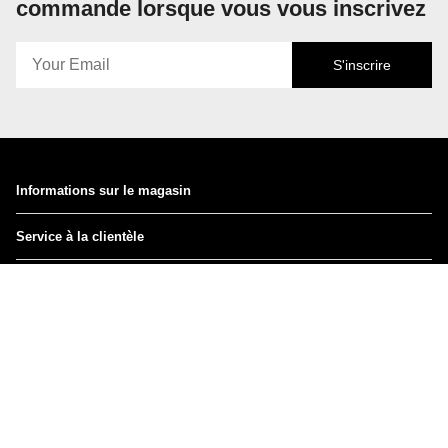
commande lorsque vous vous inscrivez
S'inscrire
Informations sur le magasin
Service à la clientèle
Instagram
Facebook
TikTok
Pinterest
Devise
USD $
© VACAY SWIMWEAR USA 2026