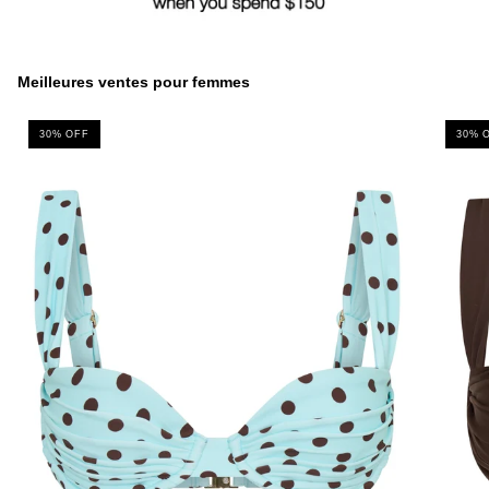
Meilleures ventes pour femmes
30% OFF
30% 