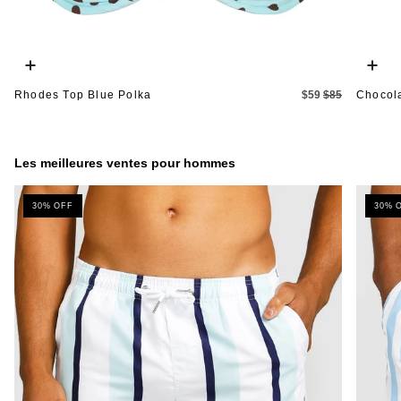
Ajout
Ajout
rapide
rapid
Rhodes Top Blue Polka
$59
$85
Chocol
Les meilleures ventes pour hommes
30% OFF
30% 