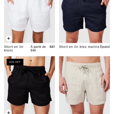
Ajout
rapide
Short en lin
À partir de
$87
Short en lin bleu marine
Épuisé
blanc
$46
30% OFF
Ajout