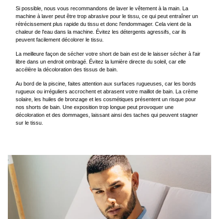
Si possible, nous vous recommandons de laver le vêtement à la main. La
machine à laver peut être trop abrasive pour le tissu, ce qui peut entraîner un
rétrécissement plus rapide du tissu et donc l'endommager. Cela vient de la
chaleur de l'eau dans la machine. Évitez les détergents agressifs, car ils
peuvent facilement décolorer le tissu.
La meilleure façon de sécher votre short de bain est de le laisser sécher à l'air
libre dans un endroit ombragé. Évitez la lumière directe du soleil, car elle
accélère la décoloration des tissus de bain.
Au bord de la piscine, faites attention aux surfaces rugueuses, car les bords
rugueux ou irréguliers accrochent et abrasent votre maillot de bain. La crème
solaire, les huiles de bronzage et les cosmétiques présentent un risque pour
nos shorts de bain. Une exposition trop longue peut provoquer une
décoloration et des dommages, laissant ainsi des taches qui peuvent stagner
sur le tissu.