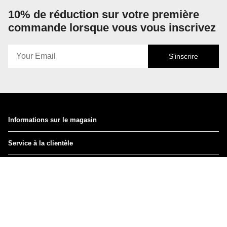
10% de réduction sur votre première
commande lorsque vous vous inscrivez
S'inscrire
Informations sur le magasin
Service à la clientèle
Instagram
Facebook
TikTok
Pinterest
Devise
USD $