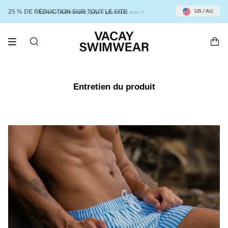
Passer
au
25 % DE RÉDUCTION SUR TOUT LE SITE
US / AU
Achetez maintenant, payez plus tard
avec Afterpay et Klarna
Ach
contenu
de
la
page
RECHERCHE
Entretien du produit