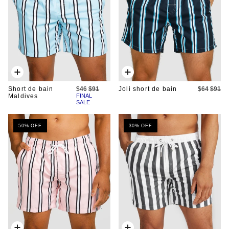
Ajout
Ajout
rapide
rapide
Short de bain
$46
$91
Joli short de bain
$64
$91
Maldives
FINAL
SALE
50% OFF
30% OFF