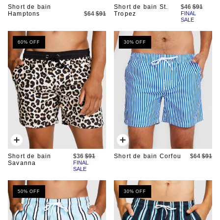
Short de bain
Short de bain St.
$46
$91
Hamptons
$64
$91
Tropez
FINAL
SALE
60% OFF
30% OFF
Ajout
Ajout
rapide
rapide
Short de bain
$36
$91
Short de bain Corfou
$64
$91
Savanna
FINAL
SALE
50% OFF
30% OFF