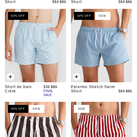
Short
$64
$91
Short
$64
$91
60% OFF
30% OFF
NEW
Ajout
Ajout
rapide
rapide
Short de bain
$36
$91
Palermo Stretch Swim
Crète
FINAL
Short
$64
$91
SALE
30% OFF
NEW
NEW