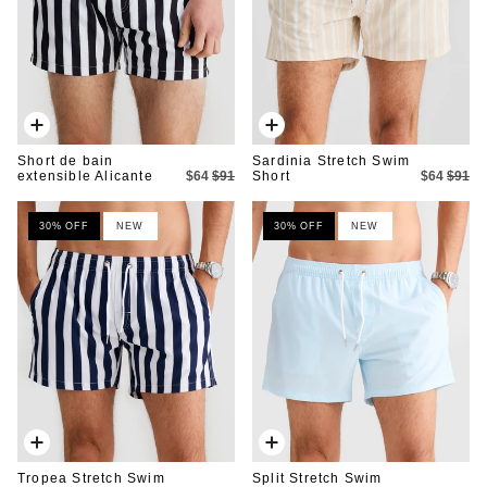
Ajout
Ajout
rapide
rapide
Short de bain
Sardinia Stretch Swim
extensible Alicante
$64
$91
Short
$64
$91
30% OFF
NEW
30% OFF
NEW
Ajout
Ajout
rapide
rapide
Tropea Stretch Swim
Split Stretch Swim