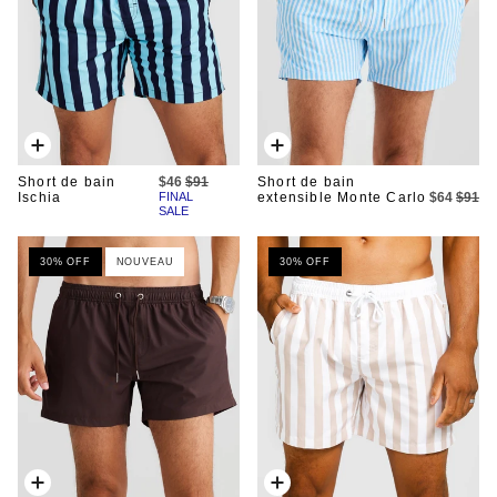
Ajout
Ajout
rapide
rapide
Short de bain
$46
$91
Short de bain
Ischia
FINAL
extensible Monte Carlo
$64
$91
SALE
30% OFF
NOUVEAU
30% OFF
Ajout
Ajout