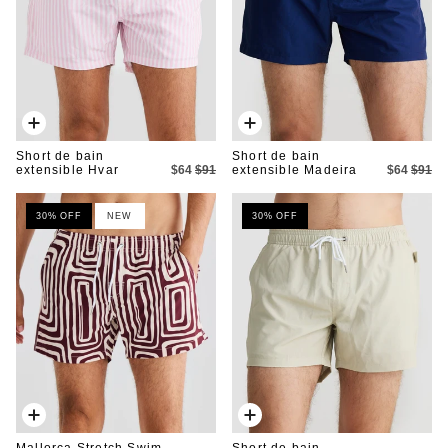
Ajout
Ajout
rapide
rapide
Short de bain
Short de bain
extensible Hvar
$64
$91
extensible Madeira
$64
$91
30% OFF
NEW
30% OFF
Ajout
Ajout
rapide
rapide
Mallorca Stretch Swim
Short de bain