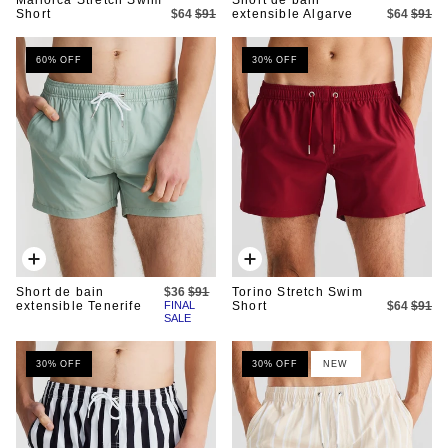
Short
$64
$91
extensible Algarve
$64
$91
60% OFF
30% OFF
Ajout
Ajout
rapide
rapide
Short de bain
$36
$91
Torino Stretch Swim
extensible Tenerife
FINAL
Short
$64
$91
SALE
30% OFF
30% OFF
NEW