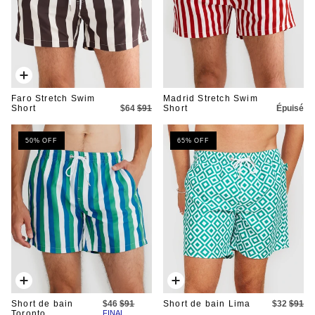
Ajout
rapide
Faro Stretch Swim
Madrid Stretch Swim
Short
$64
$91
Short
Épuisé
50% OFF
65% OFF
Ajout
Ajout
rapide
rapide
Short de bain
$46
$91
Short de bain Lima
$32
$91
Toronto
FINAL