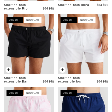
rapide
rapide
Short de bain
Short de bain Ibiza
$64
$91
extensible Rio
$64
$91
30% OFF
NOUVEAU
30% OFF
NOUVEAU
Ajout
Ajout
rapide
rapide
Short de bain
Short de bain
extensible Bari
$64
$91
extensible Ios
$64
$91
30% OFF
NOUVEAU
30% OFF