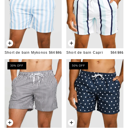
Ajout
Ajout
rapide
rapide
Short de bain Mykonos
$64
$91
Short de bain Capri
$64
$91
30% OFF
50% OFF
Ajout
Ajout
rapide
rapide