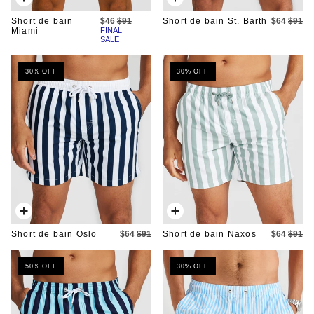
Ajout
Ajout
rapide
rapide
Short de bain
$46
$91
Short de bain St. Barth
$64
$91
Miami
FINAL
SALE
30% OFF
30% OFF
Ajout
Ajout
rapide
rapide
Short de bain Oslo
$64
$91
Short de bain Naxos
$64
$91
50% OFF
30% OFF