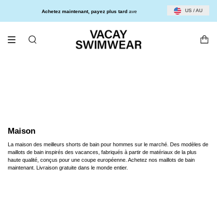
Passer
au
25 % DE RÉDUCTION SUR TOUT LE SITE
US / AU
Achetez maintenant, payez plus tard
avec Afterpay et Klarna
contenu
de
la
page
RECHERCHE
Maison
La maison des meilleurs shorts de bain pour hommes sur le marché. Des modèles de
maillots de bain inspirés des vacances, fabriqués à partir de matériaux de la plus
haute qualité, conçus pour une coupe européenne. Achetez nos maillots de bain
maintenant. Livraison gratuite dans le monde entier.